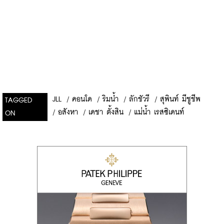
JLL
/
คอนโด
/
ริมน้ำ
/
ลักชัวรี
/
สุพินท์ มีชูชีพ
TAGGED
/
อสังหา
/
เดชา ตั้งสิน
/
แม่น้ำ เรสซิเดนท์
ON