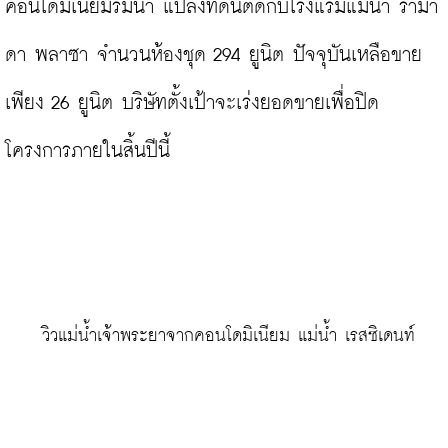
คอนโดมิเนียมริมน้ำ แปลงที่ดินติดกับโรงแรมแม่น้ำ รามา
ดา พลาซา จำนวนห้องชุด 294 ยูนิต ปัจจุบันเหลือขาย
เพียง 26 ยูนิต บริษัทตั้งเป้าจะเร่งยอดขายเพื่อปิด
โครงการภายในสิ้นปีนี้

 วิวแม่น้ำเจ้าพระยาจากคอนโดมิเนียม แม่น้ำ เรสซิเดนท์