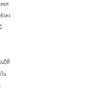
 ตลอด
ยังคง
ี
ปีที่
ดใน
น