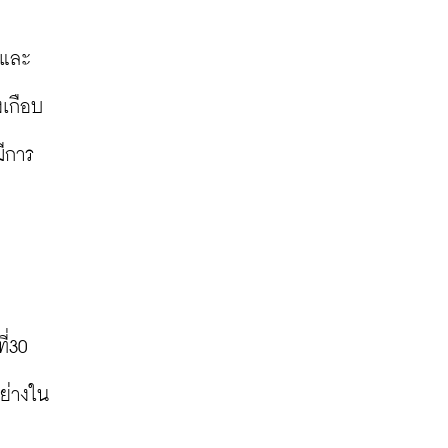
 และ
เกือบ 
ีการ
่30 
ย่างใน