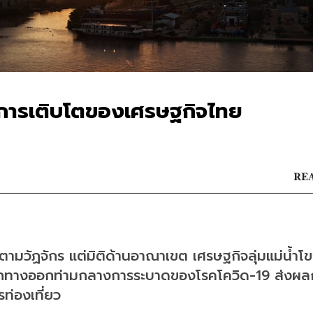
ิติการเติบโตของเศรษฐกิจไทย
REA
ามวัฏจักร แต่มิติด้านอาณาเขต เศรษฐกิจลุ่มแม่น้ำโข
็นอีกทางออกท่ามกลางการระบาดของโรคโควิด-19 ส่งผล
ท่องเที่ยว