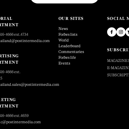
ORIAL
OUR SITES
SOCIAL 
RTMENT
News
616-4666 ext.4734
Forbes lists
World
hailand@postintermedia.com
Leaderboard
SUBSCRI
Commentaries
RTISING
Forbes life
MAGAZINE 
RTMENT
Events
E-MAGAZIN
616-4666 ext.
SUBSCRIPT
25
hailand.sales@postintermedia.com
ETING
RTMENT
616-4666 ext.4659
_c@postintermedia.com