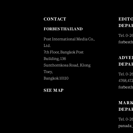
CONTACT
EDIT
DEPA
FORBES THAILAND
Tel. 0-2
Post International Media Co.,
forbest
Ltd.
7th Floor, Bangkok Post
ADVE
Building, 136
DEPA
Sunthornkosa Road, Klong
Toey,
Tel. 0-2
Bangkok 10110
4768,47
forbest
SEE MAP
MARK
DEPA
Tel. 0-2
panada