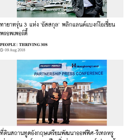
ทายาทรุ่น 3 แห่ง 'อัสสกุล' พลิกแลนด์แบงก์โอเชี่ยน
พรอพเพอร์ตี้
PEOPLE |
THRIVING 30S
09 Aug 2018
ที่ดินสถานทูตอังกฤษเตรียมพัฒนาออฟฟิศ-รีเทลหรู