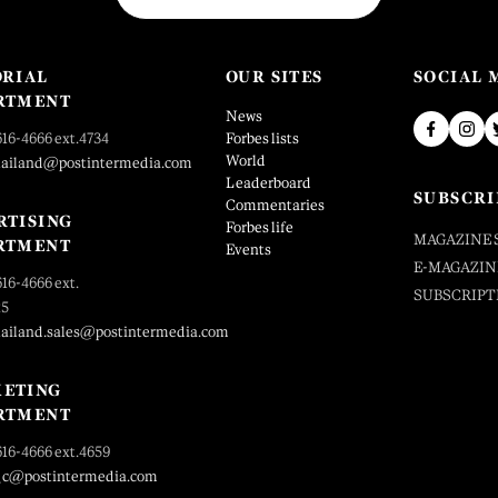
ORIAL
OUR SITES
SOCIAL 
RTMENT
News
616-4666 ext.4734
Forbes lists
World
hailand@postintermedia.com
Leaderboard
SUBSCRI
Commentaries
RTISING
Forbes life
MAGAZINE 
RTMENT
Events
E-MAGAZIN
616-4666 ext.
SUBSCRIPT
25
hailand.sales@postintermedia.com
ETING
RTMENT
616-4666 ext.4659
_c@postintermedia.com