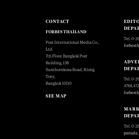
CONTACT
EDIT
DEPA
FORBES THAILAND
Tel. 0-2
Post International Media Co.,
forbest
Ltd.
7th Floor, Bangkok Post
ADVE
Building, 136
DEPA
Sunthornkosa Road, Klong
Toey,
Tel. 0-2
Bangkok 10110
4768,47
forbest
SEE MAP
MARK
DEPA
Tel. 0-2
panada