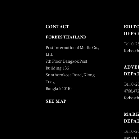
CONTACT
EDIT
DEPA
FORBES THAILAND
Tel. 0-2
Post International Media Co.,
forbest
Ltd.
7th Floor, Bangkok Post
ADVE
Building, 136
DEPA
Sunthornkosa Road, Klong
Toey,
Tel. 0-2
Bangkok 10110
4768,47
forbest
SEE MAP
MARK
DEPA
Tel. 0-2
panada