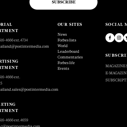
SUBSCRIBE
ORIAL
OUR SITES
SOCIAL 
RTMENT
News
616-4666 ext.4734
Forbes lists
World
hailand@postintermedia.com
Leaderboard
SUBSCRI
Commentaries
RTISING
Forbes life
MAGAZINE 
RTMENT
Events
E-MAGAZIN
616-4666 ext.
SUBSCRIPT
25
hailand.sales@postintermedia.com
ETING
RTMENT
616-4666 ext.4659
_c@postintermedia.com