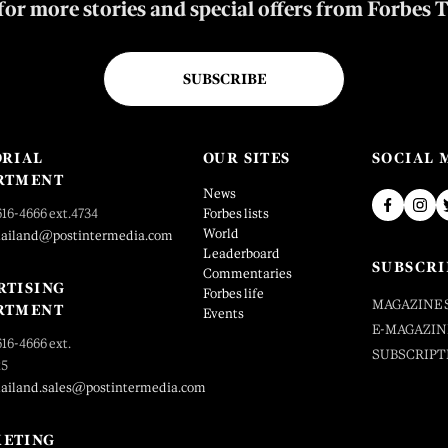
for more stories and special offers from Forbes 
SUBSCRIBE
ORIAL
OUR SITES
SOCIAL 
RTMENT
News
616-4666 ext.4734
Forbes lists
World
hailand@postintermedia.com
Leaderboard
SUBSCRI
Commentaries
RTISING
Forbes life
MAGAZINE 
RTMENT
Events
E-MAGAZIN
616-4666 ext.
SUBSCRIPT
25
hailand.sales@postintermedia.com
ETING