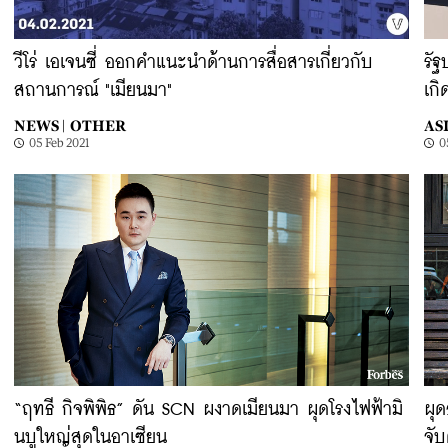
วีโร่ เอเจนซี่ ออกคำแนะนำด้านการสื่อสารเกี่ยวกับ
รั
สถานการณ์ "เมียนมา"
เกิ
NEWS |
OTHER
ASI
05 Feb 2021
0
“ฤทธี กิจพิพิธ” ดัน SCN ผงาดเมียนมา ผุดโรงไฟฟ้ามิ
ผุด
นบูใหญ่สุดในอาเซียน
จั