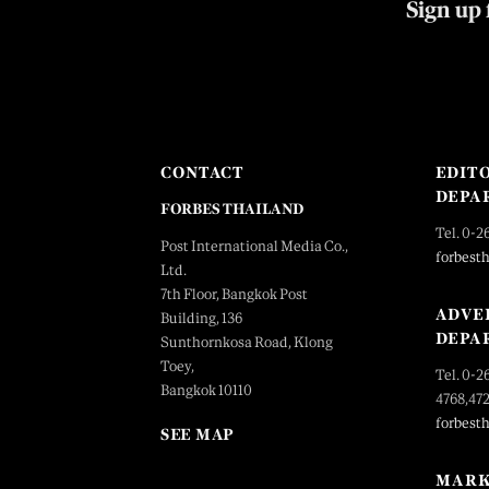
Sign up 
CONTACT
EDIT
DEPA
FORBES THAILAND
Tel. 0-2
Post International Media Co.,
forbest
Ltd.
7th Floor, Bangkok Post
ADVE
Building, 136
DEPA
Sunthornkosa Road, Klong
Toey,
Tel. 0-2
Bangkok 10110
4768,47
forbest
SEE MAP
MARK