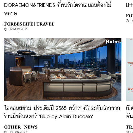
DORAEMON&FRIENDS ที่คนรักโดราเอมอนต้องไม่
Lit
พลาด
FOR
1
FORBES LIFE |
TRAVEL
02 May 2025
ไอคอนสยาม ประเดิมปี 2565 คว้ารางวัลระดับโลกจาก
เปิ
ร้านมิชลินสตาร์ "Blue by Alain Ducasse"
พั
OTHER |
NEWS
TR
08 Feb 2022
0