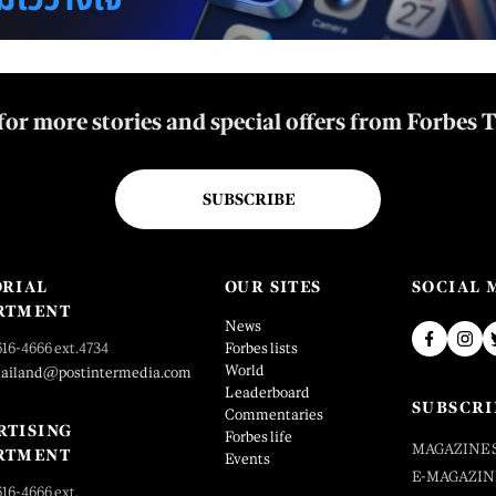
for more stories and special offers from Forbes 
SUBSCRIBE
ORIAL
OUR SITES
SOCIAL 
RTMENT
News
616-4666 ext.4734
Forbes lists
World
hailand@postintermedia.com
Leaderboard
SUBSCRI
Commentaries
RTISING
Forbes life
MAGAZINE 
RTMENT
Events
E-MAGAZIN
616-4666 ext.