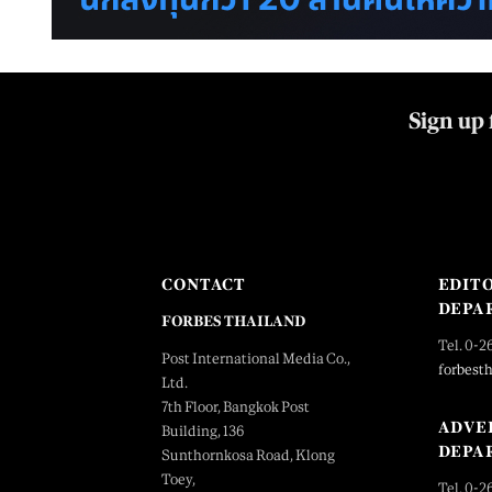
Sign up 
CONTACT
EDIT
DEPA
FORBES THAILAND
Tel. 0-2
Post International Media Co.,
forbest
Ltd.
7th Floor, Bangkok Post
ADVE
Building, 136
DEPA
Sunthornkosa Road, Klong
Toey,
Tel. 0-2