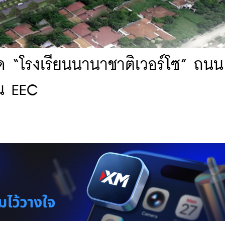
ปิด “โรงเรียนนานาชาติเวอร์โซ” ถนน
น EEC