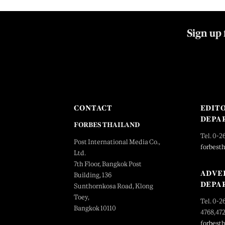
Sign up 
CONTACT
EDIT
DEPA
FORBES THAILAND
Tel. 0-2
Post International Media Co.,
forbest
Ltd.
7th Floor, Bangkok Post
ADVE
Building, 136
DEPA
Sunthornkosa Road, Klong
Toey,
Tel. 0-2
Bangkok 10110
4768,47
forbest