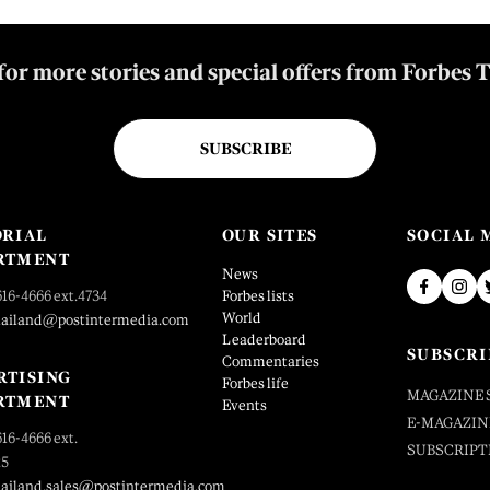
for more stories and special offers from Forbes 
SUBSCRIBE
ORIAL
OUR SITES
SOCIAL 
RTMENT
News
616-4666 ext.4734
Forbes lists
World
hailand@postintermedia.com
Leaderboard
SUBSCRI
Commentaries
RTISING
Forbes life
MAGAZINE 
RTMENT
Events
E-MAGAZIN
616-4666 ext.
SUBSCRIPT
25
hailand.sales@postintermedia.com