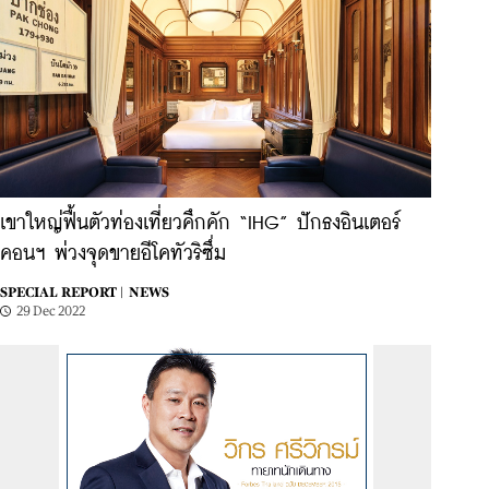
เขาใหญ่ฟื้นตัวท่องเที่ยวคึกคัก “IHG” ปักธงอินเตอร์
คอนฯ พ่วงจุดขายอีโคทัวริซึ่ม
SPECIAL REPORT |
NEWS
29 Dec 2022