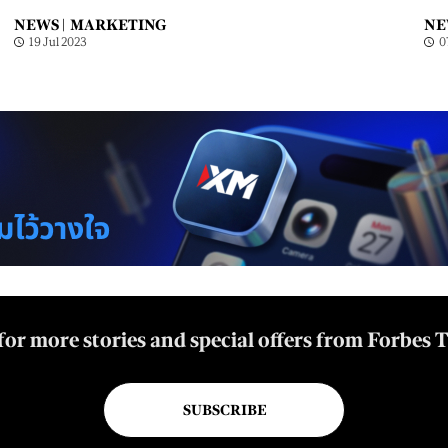
NEWS |
MARKETING
NE
19 Jul 2023
0
for more stories and special offers from Forbes 
SUBSCRIBE