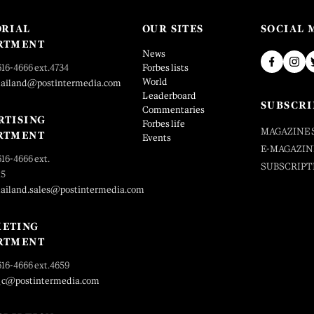
ORIAL
OUR SITES
SOCIAL 
RTMENT
News
616-4666 ext.4734
Forbes lists
World
hailand@postintermedia.com
Leaderboard
SUBSCRI
Commentaries
RTISING
Forbes life
MAGAZINE 
RTMENT
Events
E-MAGAZIN
616-4666 ext.
SUBSCRIPT
25
hailand.sales@postintermedia.com
ETING
RTMENT
616-4666 ext.4659
_c@postintermedia.com