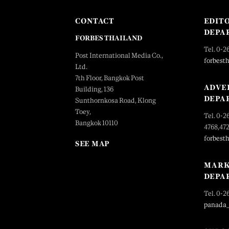
CONTACT
EDIT
DEPA
FORBES THAILAND
Tel. 0-2
Post International Media Co.,
forbest
Ltd.
7th Floor, Bangkok Post
ADVE
Building, 136
DEPA
Sunthornkosa Road, Klong
Toey,
Tel. 0-2
Bangkok 10110
4768,47
forbest
SEE MAP
MARK
DEPA
Tel. 0-2
panada