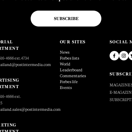
SUBSCRIBE
ORIAL
OUR SITES
SOCIAL 
RTMENT
News
616-4666 ext.4734
Forbes lists
World
hailand@postintermedia.com
Leaderboard
SUBSCRI
Commentaries
RTISING
Forbes life
MAGAZINE 
RTMENT
Events
E-MAGAZIN
616-4666 ext.
SUBSCRIPT
25
hailand.sales@postintermedia.com
ETING
RTMENT