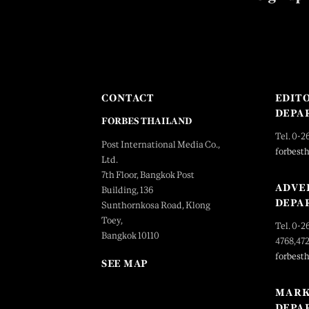
CONTACT
EDIT
DEPA
FORBES THAILAND
Tel. 0-2
Post International Media Co.,
forbest
Ltd.
7th Floor, Bangkok Post
ADVE
Building, 136
DEPA
Sunthornkosa Road, Klong
Toey,
Tel. 0-2
Bangkok 10110
4768,47
forbest
SEE MAP
MARK
DEPA