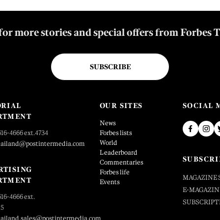
for more stories and special offers from Forbes 
SUBSCRIBE
ORIAL
OUR SITES
SOCIAL 
RTMENT
News
616-4666 ext.4734
Forbes lists
World
hailand@postintermedia.com
Leaderboard
SUBSCRI
Commentaries
RTISING
Forbes life
MAGAZINE 
RTMENT
Events
E-MAGAZIN
616-4666 ext.
SUBSCRIPT
25
hailand.sales@postintermedia.com