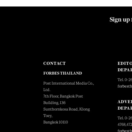
Sign up 
CONTACT
EDIT
DEPA
FORBES THAILAND
Tel. 0-2
Post International Media Co.,
forbest
Ltd.
7th Floor, Bangkok Post
ADVE
Building, 136
DEPA
Sunthornkosa Road, Klong
Toey,
Tel. 0-2
Bangkok 10110
4768,47
forbest