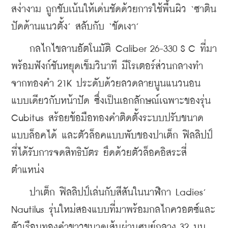
สง่างาม ถูกขับเน้นให้เด่นชัดด้วยการใช้พื้นผิว ‘ซาติน
ปัดด้านแนวตั้ง’ สลับกับ ‘ขัดเงา’
    กลไกไขลานอัตโนมัติ Caliber 26-330 S C ที่มา
พร้อมฟังก์ชันหยุดเข็มวินาที มีโรเตอร์ส่วนกลางทำ
จากทองคำ 21K ประดับด้วยลวดลายนูนแนวนอน
แบบเดียวกับหน้าปัด ซึ่งเป็นเอกลักษณ์เฉพาะของรุ่น 
Cubitus สร้อยข้อมือทองคำติดตั้งระบบปรับขนาด
แบบล็อคได้ และตัวล็อคแบบพับของปาเต็ก ฟิลลิปป์
ที่ได้รับการจดสิทธิบัตร ยึดด้วยตัวล็อคอิสระสี่
ตำแหน่ง
    ปาเต็ก ฟิลลิปป์เล่นกับสีสันในนาฬิกา Ladies’ 
Nautilus รุ่นใหม่สองแบบที่มาพร้อมกลไกควอตซ์และ
ตัวเรือนทองคำขาวขนาดเส้นผ่านศูนย์กลาง 32 มม. 