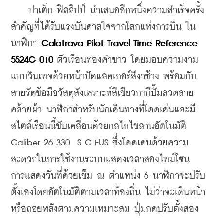
    ปาเต็ก ฟิลลิปป์ นำเสนออีกหนึ่งความสำเร็จครั้ง
สำคัญที่ได้รับแรงบันดาลใจจากโลกแห่งการบิน ใน
นาฬิกา 
Calatrava Pilot Travel Time Reference 
5524G-010
 ตัวเรือนทองคำขาว โดยมอบความงาม
แบบวินเทจด้วยหน้าปัดแลคเกอร์สีงาช้าง พร้อมกับ
สายรัดข้อมือวัสดุสังเคราะห์สีเขียวกากีปั๊มลวดลาย
คล้ายผ้า นาฬิกาสำหรับนักเดินทางที่โดดเด่นและมี
สไตล์เรือนนี้ขับเคลื่อนด้วยกลไกไขลานอัตโนมัติ 
Caliber 26-330  S C FUS ซึ่งโดดเด่นด้วยความ
สะดวกในการใช้งานระบบแสดงเวลาสองไทม์โซน 
การแสดงวันที่ด้วยเข็ม ณ ตำแหน่ง 6 นาฬิกาจะปรับ
ตั้งเองโดยอัตโนมัติตามเวลาท้องถิ่น ไม่ว่าจะเดินหน้า
หรือถอยหลังตามความเหมาะสม ปุ่มกดปรับตั้งสอง