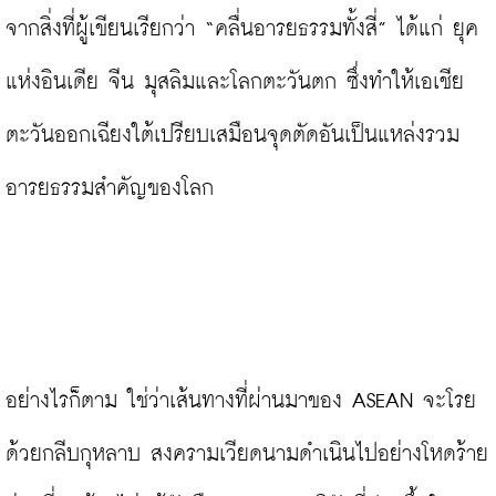
จากสิ่งที่ผู้เขียนเรียกว่า “คลื่นอารยธรรมทั้งสี่” ได้แก่ ยุค
แห่งอินเดีย จีน มุสลิมและโลกตะวันตก ซึ่งทำให้เอเชีย
ตะวันออกเฉียงใต้เปรียบเสมือนจุดตัดอันเป็นแหล่งรวม
อารยธรรมสำคัญของโลก

อย่างไรก็ตาม ใช่ว่าเส้นทางที่ผ่านมาของ ASEAN จะโรย
ด้วยกลีบกุหลาบ สงครามเวียดนามดำเนินไปอย่างโหดร้าย 