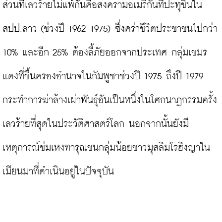
ส่วนที่เลวร้ายไม่แพ้กันคือสงครามอเมริกันที่ปะทุขึ้นใน
สปป.ลาว (ช่วงปี 1962-1975) ซึ่งคร่าชีวิตประชาชนไปกว่า 
10% และอีก 25% ต้องลี้ภัยออกจากประเทศ กลุ่มเขมร
แดงที่ขึ้นครองอำนาจในกัมพูชาช่วงปี 1975 ถึงปี 1979 
กระทำการฆ่าล้างเผ่าพันธุ์อันเป็นหนึ่งในโศกนาฏกรรมครั้ง
เลวร้ายที่สุดในประวัติศาสตร์โลก นอกจากนั้นยังมี
เหตุการณ์ข่มเหงทารุณชนกลุ่มน้อยชาวมุสลิมโรฮิงญาใน
เมียนมาที่ดำเนินอยู่ในปัจจุบัน
