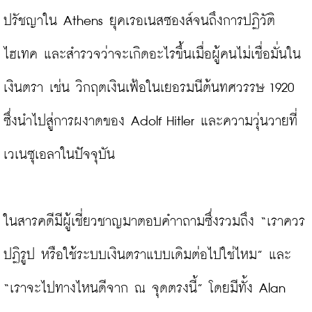
ปรัชญาใน Athens ยุคเรอเนสซองส์จนถึงการปฏิวัติ
ไฮเทค และสำรวจว่าจะเกิดอะไรขึ้นเมื่อผู้คนไม่เชื่อมั่นใน
เงินตรา เช่น วิกฤตเงินเฟ้อในเยอรมนีต้นทศวรรษ 1920 
ซึ่งนำไปสู่การผงาดของ Adolf Hitler และความวุ่นวายที่
เวเนซุเอลาในปัจจุบัน

ในสารคดีมีผู้เชี่ยวชาญมาตอบคำาถามซึ่งรวมถึง “เราควร
ปฏิรูป หรือใช้ระบบเงินตราแบบเดิมต่อไปใช่ไหม” และ 
“เราจะไปทางไหนดีจาก ณ จุดตรงนี้” โดยมีทั้ง Alan 