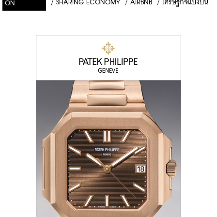
/
SHARING ECONOMY
/
AIRBNB
/
เศรษฐกิจแบ่งปัน
ON