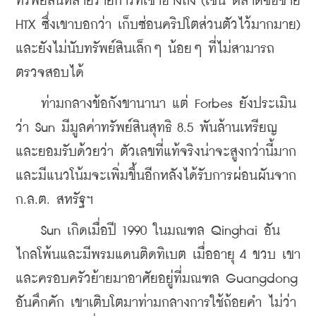
ทรัพย์สินหลายรายการที่เขาอ้างถึง (เช่น ตลาดซื้อขาย 
HTX ซึ่งเขาบอกว่า เก็บซ่อนคริปโตส่วนตัวไว้มากมาย) 
และยังไม่นับทรัพย์สินเล็กๆ น้อยๆ ที่ไม่สามารถ
ตรวจสอบได้
    ท่ามกลางข้อกังขานานา แต่ Forbes ยังประเมิน
ว่า Sun มีมูลค่าทรัพย์สินสุทธิ 8.5 พันล้านเหรียญ 
และยอมรับด้วยว่า ตัวเลขที่แท้จริงน่าจะสูงกว่านี้มาก 
และมีแนวโน้มจะเพิ่มขึ้นอีกหลังได้รับการผ่อนผันจาก 
ก.ล.ต. สหรัฐฯ
    Sun เกิดเมื่อปี 1990 ในมณฑล Qinghai อัน
ไกลโพ้นและมีพรมแดนติดทิเบต เมื่ออายุ 4 ขวบ เขา
และครอบครัวย้ายมาอาศัยอยู่ที่มณฑล Guangdong 
อันคึกคัก เขาเติบโตมาท่ามกลางการใช้ถ้อยคำ ไม่ว่า