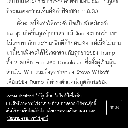
โดยไม่เปิดเผยว่ามีการจ่ายค่าตอบแทน (Sun ปฏิเสธ
ที่จะแสดงความเห็นต่อคำฟ้องของ ก.ล.ต.) 
    ทั้งหมดนี้ยิ่งทำให้การจับมือเป็นพันธมิตรกับ 
Trump เกิดขึ้นถูกที่ถูกเวลา แม้ Sun จะบอกว่า เขา
ไม่เคยพบกับประธานาธิบดีด้วยตนเอง แต่เมื่อไม่นาน
มานี้เขาเพิ่งจะได้ใช้เวลาร่วมกับลูกชายของ Trump 
ทั้ง 2 คนคือ Eric และ Donald Jr. ซึ่งทั้งคู่เป็นหุ้น
ส่วนใน WLF รวมถึงลูกชายของ Steve Witkoff 
เพื่อนของ Trump ที่ดำรงตำแหน่งทูตพิเศษของ
สหรัฐฯ ประจำตะวันออกกลาง
Forbes Thailand ใช้คุ้กกี้บนเว็บไซต์นี้เพื่อเพิ่ม
    Sun ตระหนักดีว่า คริปโตต้องอาศัยความเชื่อมั่น
ประสิทธิภาพการใช้งานของท่าน ท่านตกลงใช้งานคุ้กกี้
ตกลง
เพื่อใช้งานเว็บไซต์ต่อไป
นโยบายความเป็นส่วนตัว
และ
จากสาธารณชน เขาเชื่อว่าหากประธานาธิบดีสหรัฐฯ 
นโยบายความการใช้คุกกี้
เข้ามาเล่นในตลาดคริปโตจะช่วยเพิ่มความน่าเชื่อถือ