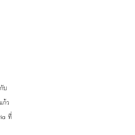
ดกับ
แก้ว
a ที่