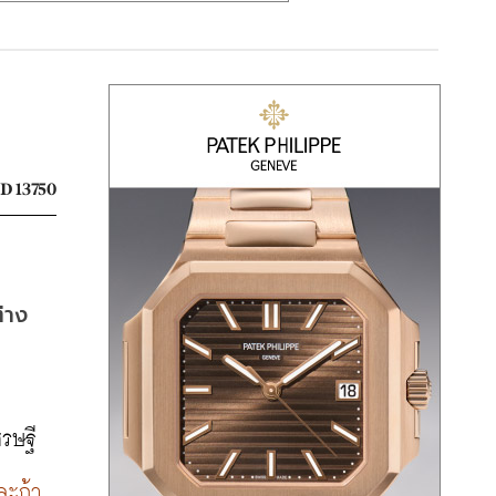
D 13750
่าง
รษฐี
ละถ้า