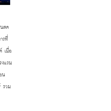
ินสด 
ที่ 
 เมื่อ
่โรงแรม
่อน
ร์ รวม