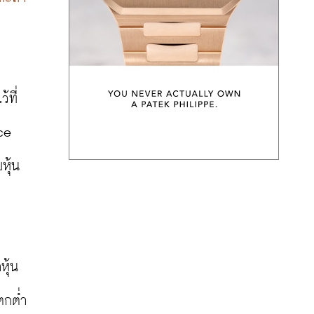
้ที่
e 
หุ้น
หุ้น
ตกต่ำ