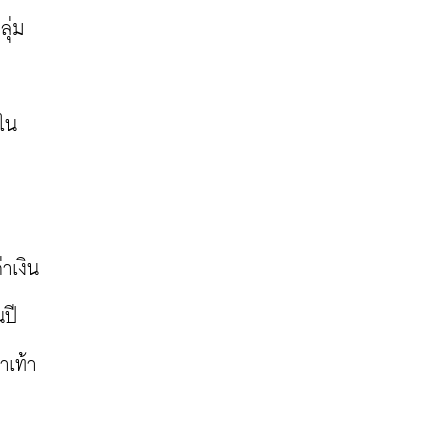
่ม 
ใน 
าเงิน
ี 
าเท้า