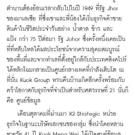
ตำนาน
ต้องย้อนเวลากลับไปในปี 1949 
ที่รัฐ Jhor 
ของมาเลเซีย ที่ซึ่ง
เขาและพี่น้องได้เริ่มธุรกิจค้าขาย
สินค้าในชีวิตประจำวันอย่าง 
น้ำตาล ข้าว และ
แป้ง 
กว่า 75 ปีต่อมา รัฐ Johor ซึ่งครั้งหนึ่งเคยเป็น
ที่ที่หลับใหลได้ผลประโยชน์จากความอุดมสมบูรณ์
ของพื้นที่และจากทำเลที่ตั้งอยู่ใกล้กับประเทศ
สิงคโปร์ 
ได้พลิกโฉมกลายเป็นศูนย์กลางเทคที่กำลังเติบโต ณ 
ที่นั่น Kuok Group หวนคืนบ้านเกิดอีกครั้ง
พร้อมกับ
คว้าโอกาสกับธุรกิจที่จำเป็นสำหรับศตวรรษที่ 21 
นั่นก็
คือ ศูนย์ข้อมูล
    เดือนตุลาคมที่ผ่านมา K2 Strategic หน่วย
ธุรกิจในฐานะบริษัทเอกชนของกลุ่ม ซึ่งนำโดยหลาน
ชายวัย 41 ปี Kuok Meng Wei ได้เปิดศูนย์ข้อมูล