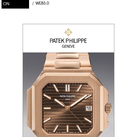
/
WEB3.0
ON