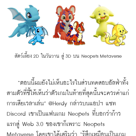
สัตว์เลี้ยง 2D ในวันวาน สู่ 3D บน Neopets Metaverse
    “ตอนนี้ผมยังไม่เห็นอะไรในส่วนทดสอบอัลฟ่าทั้ง
สามตัวที่ชี้ให้เห็นว่าตัวเกมในท้ายที่สุดนั้นจะควรค่าแก่
การเสียเวลาเล่น” @Herdy กล่าวบนแอปฯ แชท 
Discord เขาเป็นแฟนเกม Neopets ที่บอกว่าก้าว
แรกสู่ Web 3.0 ของเขาก็เพราะ Neopets 
Metaverse โดยเขาได้เสริมว่า “รู้สึกเหมือนเป็นเกม