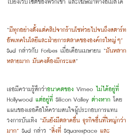
ไปยังเว็บไซต์ของพวกเขา และโฆษณาทางอีเมลได้
“
มีทุกอย่างตั้งแต่คลิปจากร้านโชห่วยไปจนถึงสตาร์ท
อัพเทคโนโลยีและฝ่ายการตลาดขององค์กรใหญ่ๆ
”
Sud 
กล่าวกับ
 Forbes
เมื่อเดือนเมษายน
 “
มันหลาก
หลายมาก มันคงต้องมีกระแส
”
เธอมีความรู้สึกว่า
อนาคตของ
 Vimeo 
ไม่ได้อยู่ที่
Hollywood 
แต่อยู่ที่
 Silicon Valley 
ต่างหาก
 โดย
แผนของเธอคือให้ความสนใจผู้ประกอบการแทน
วงการบันเทิง
 “
มันยังมีตลาดอื่น ธุรกิจอื่นที่ใหญ่กว่า
มาก
”
 Sud 
กล่าว
 “
สิ่งที่
 Squarespace 
และ