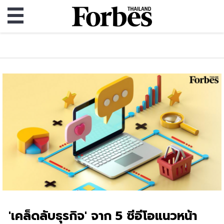
'เคล็ดลับธุรกิจ' จาก 5 ซีอีโอแนวหน้า