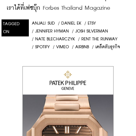
เราได้ที่เฟซบุ๊ก
 Forbes Thailand Magazine
ANJALI SUD
/
DANIEL EK
/
ETSY
TAGGED
/
JENNIFER HYMAN
/
JOSH SILVERMAN
ON
/
NATE BLECHARCZYK
/
RENT THE RUNWAY
/
SPOTIFY
/
VIMEO
/
AIRBNB
/
เคล็ดลับธุรกิจ