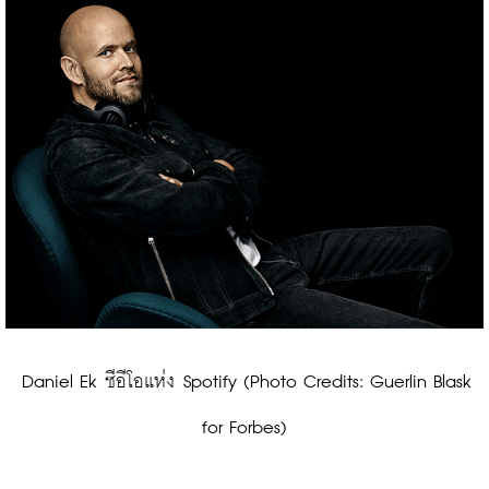
 Daniel Ek ซีอีโอแห่ง Spotify (Photo Credits: Guerlin Blask 
for Forbes)