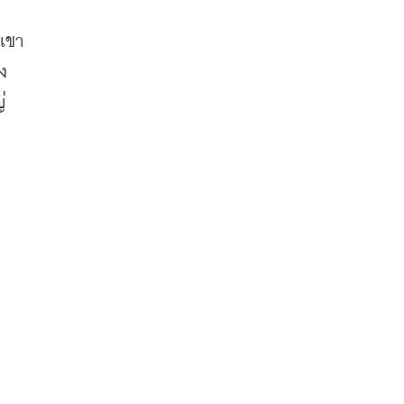
 เขา
่ง
่