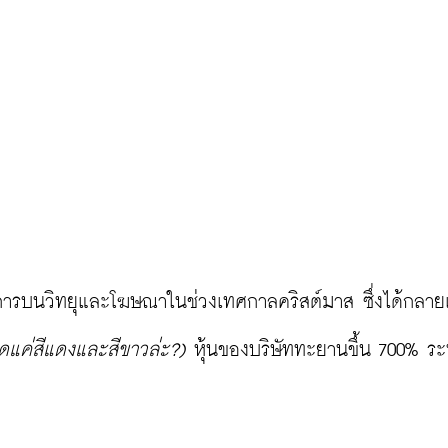
รบนวิทยุและโฆษณาในช่วงเทศกาลคริสต์มาส ซึ่งได้กลายเ
ุดแค่สีแดงและสีขาวล่ะ?)
 หุ้นของบริษัททะยานขึ้น 700% ระห