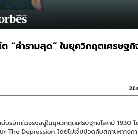
บโต “คำรามสุด” ในยุควิกฤตเศรษฐกิ
REA
มีบริษัทตัวจริงอยู่ในยุควิกฤตเศรษฐกิจโลกปี 1930 โ
ชนะ The Depression โดยไม่เจ็บปวดกับสถานะทางการ