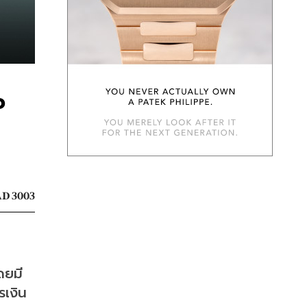
จ
D 3003
ดยมี
เงิน