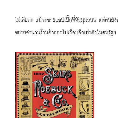
ไม่เสียละ แม้จะขายแอปเปิ้ลที่หัวมุมถนน แต่คนยัง
ขยายจำนวนร้านค้าออกไปเกือบอีกเท่าตัวในสหรัฐฯ ในต