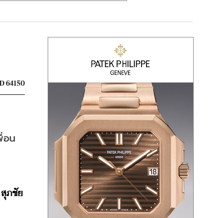
 64150
ื่อน
 
สุภชัย 