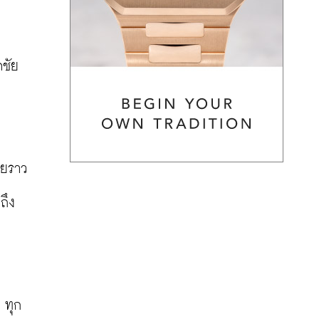
ชัย 
ยราว 
ถึง
 ทุก