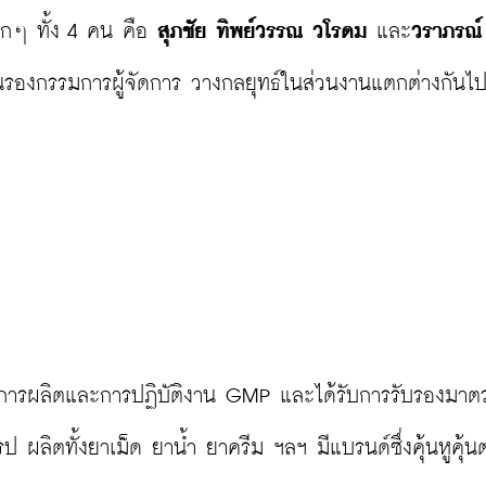
ลูกๆ ทั้ง 4 คน คือ 
สุภชัย ทิพย์วรรณ วโรดม
 และ
วราภรณ์
รองกรรมการผู้จัดการ วางกลยุทธ์ในส่วนงานแตกต่างกันไป
านการผลิตและการปฏิบัติงาน GMP และได้รับการรับรองมาต
ิตทั้งยาเม็ด ยาน้ำ ยาครีม ฯลฯ มีแบรนด์ซึ่งคุ้นหูคุ้