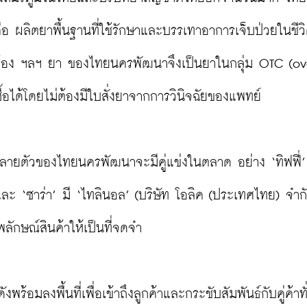
ือ ผลิตยาพื้นฐานที่ใช้รักษาและบรรเทาอาการเจ็บป่วยในชีว
ดท้อง ฯลฯ ยา ของไทยนครพัฒนาจึงเป็นยาในกลุ่ม OTC (ov
้อได้โดยไม่ต้องมีใบสั่งยาจากการวินิจฉัยของแพทย์

่ยาหลายตัวของไทยนครพัฒนาจะมีคู่แข่งในตลาด อย่าง ‘ทิฟฟี่’ 
และ ‘ซาร่า’ มี ‘ไทลินอล’ (บริษัท โอลิค (ประเทศไทย) จำกั
าพลักษณ์สินค้าให้เป็นที่จดจำ

ังพร้อมลงพื้นที่เพื่อเข้าถึงลูกค้าและกระชับสัมพันธ์กับคู่ค้าทั