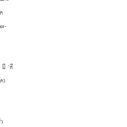
ิต
er-
มี ‘ดี
ด) 
่ว