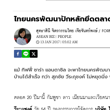
ไทยนครพัฒนาปักหลักยึดตล
สุทธาสินี จิตรกรรมไทย เจียจันทร์พงษ์ / FO
ASEAN BIZ |
PEOPLE
13 JAN 2017 | 05:02 AM
แม้ ทิฟฟี่ ซาร่า แอนตาซิล จะพาไทยนครพัฒนาฝ
บ้านได้สำเร็จ ทว่า สุภชัย วีระภุชงค์ ไม่หยุดนิ่ง 
ตลอด 20 ปีมานี้ กัมพูชา ลาว เมียนมาและเวียดน
วีระภุชงค์
 วัย 54 ปี รองกรรมการผู้จัดการ 
บริษัท