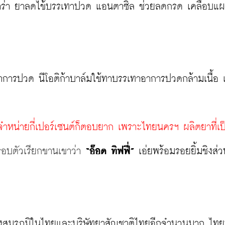
 ซาร่า ยาลดไข้บรรเทาปวด แอนตาซิล ช่วยลดกรด เคลือบแ
อาการปวด นีโอติก้าบาล์มใช้ทาบรรเทาอาการปวดกล้ามเนื้อ เ
จำหน่ายกี่เปอร์เซนต์ก็ตอบยาก เพราะไทยนครฯ ผลิตยาที่เป
นรอบตัวเรียกขานเขาว่า 
“อ๊อด ทิฟฟี่”
 เอ่ยพร้อมรอยยิ้มชิงส่
นลงสมรภูมิในไทยและบริษัทยาสัญชาติไทยอีกจำนวนมาก ไท