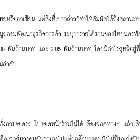
ยหรืออาเซียน แต่สิ่งที่เขากล่าวก็ทำให้สัมผัสได้ถึงสถานะก
ูลกรมพัฒนาธุรกิจการค้า ระบุว่ารายได้รวมของไทยนครพั
.08 พันล้านบาท และ 2.05 พันล้านบาท โดยมีกำไรสุทธิอยู่ที่
ลำดับ

ะทั่งการจอดรถ ไปจอดหน้าร้านไม่ได้ ต้องจอดห่างๆ แล้วเด
งคือเซลส์บางคนขับรถเก๋งไปแต่ลูกค้าบางคนยังไม่มีรถเก๋งขับ