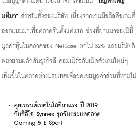
ใบอนุญาตเกมต่อ
เรื่องนี้ก็จะกลายเป็น
 “
ปัญหาใหญ่
มหึมา
”
สำหรับทั้งสองบริษัท
เนื่องจากเกมมือถือคือเกมที่
ออกแบบมาเพื่อตลาดจีนตั้งแต่แรก
ช่วงที่ผ่านมาของปีนี้
มูลค่าหุ้นในตลาดของ
 NetEase 
ตกไป
 32% 
และบริษัทก็
พยายามผลักดันธุรกิจอี
-
คอมเมิร์ซกับเปิดตัวเกมใหม่ๆ
เพิ่มขึ้นในตลาดต่างประเทศเพื่อชดเชยมูลค่าส่วนที่หายไป
คุยเทรนด์เทคโนโลยีมาเเรง ปี 2019 
กับซีอีโอ Synnex รุกจับกระเเสตลาด 
Gaming & E-Sport