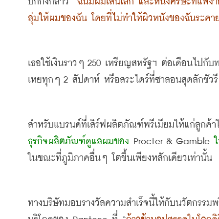
ปักกิ่งกล่าว
 “
ฉันมีผมเส้นเล็ก และหนังศรีษะที่แพ้ง่
ลุ่มให้ผมของฉัน โดยที่ไม่ทำให้ผิวหนังของฉันระคา
เธอใช้เงินราวๆ
 250 
เหรียญสหรัฐฯ ต่อเดือนไปกับ
เหยทุกๆ
 2 
สัปดาห์ หรือสระไดร์ที่ซาลอนสุดลักชัวร
ธุรกิจผลิตภัณฑ์ดูแลผมของ
 Procter & Gamble 
ใ
ในขณะที่ภูมิภาคอื่นๆ โตขึ้นเพียงหลักเดียวเท่านั้น
ทางบริษัทมอบรางวัลความสำเร็จนี้ให้กับนวัตกรรม