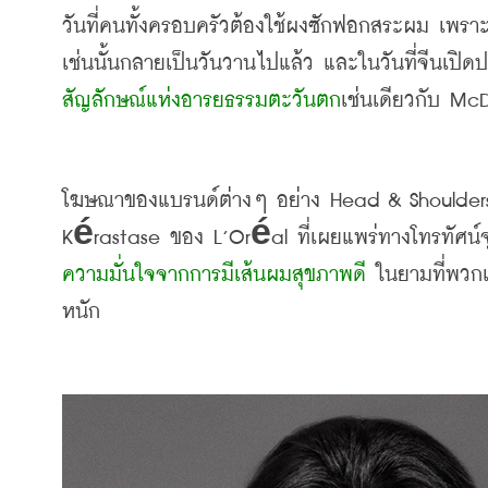
วันที่คนทั้งครอบครัวต้องใช้ผงซักฟอกสระผม เพร
เช่นนั้นกลายเป็นวันวานไปแล้ว และในวันที่จีนเปิ
สัญลักษณ์แห่งอารยธรรมตะวันตก
เช่นเดียวกับ
 McD
โฆษณาของแบรนด์ต่างๆ อย่าง
 Head & Shoulder
Kérastase 
ของ
 L’Oréal 
ที่เผยแพร่ทางโทรทัศน์
ความมั่นใจจากการมีเส้นผมสุขภาพดี 
ในยามที่พวกเ
หนัก