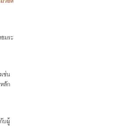
ิ่มวอล
นหอมระ
สำหรับแบรนด์ที่เสิร์ฟผลิตภัณฑ์พรีเมียมให้แก่ลูกค้าในตลาดนี้ ก็ต่างได้รับผลกำไรก้อนใหญ่กันถ้วนหน้า ตัวอย่างเช่น 
หลัก 
ับผู้