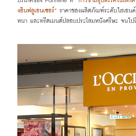
บริโภคของ
 Pantene 
ที่
 “
ก้าวข้ามอุปสรรคในโลกดิจ
งอินฟลูเอนเซอร์
” 
ราคาของผลิตภัณฑ์ระดับไฮเอนด์น
หนา และทรีตเมนต์ปลอบประโลมหนังศรีษะ จนไปถึงทร