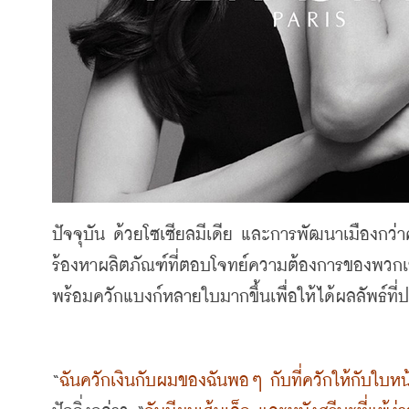
ปัจจุบัน ด้วยโซเซียลมีเดีย และการพัฒนาเมืองกว่าค
ร้องหาผลิตภัณฑ์ที่ตอบโจทย์ความต้องการของพวก
พร้อมควักแบงก์หลายใบมากขึ้นเพื่อให้ได้ผลลัพธ์ที
“
ฉันควักเงินกับผมของฉันพอๆ กับที่ควักให้กับใบหน