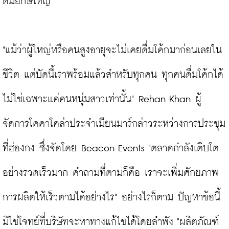
ดื่มยักษ์ใหญ่

"แม้ว่าผู้ใหญ่หรือคนสูงอายุจะไม่เคยดื่มโค้กมาก่อนเลยใน
ชีวิต แต่บัดนี้เราพร้อมแล้วสำหรับทุกคน ทุกคนดื่มโค้กได้ 
ไม่ใช่เฉพาะแค่คนหนุ่มสาวเท่านั้น" Rehan Khan ผู้
จัดการโคคาโคล่าประจำเมียนมาร์กล่าวระหว่างการประชุม
ที่ฮ่องกง ซึ่งจัดโดย Beacon Events "ตลาดกำลังเติบโต
อย่างรวดเร็วมาก คำถามที่ตามก็คือ เราจะเพิ่มศักยภาพ
การผลิตให้เร็วตามได้อย่างไร" อย่างไรก็ตาม ปัญหาข้อนี้
มิใช่โจทย์ที่บริษัทจะหาทางแก้ไขได้โดยลำพัง "ผลิตภัณฑ์