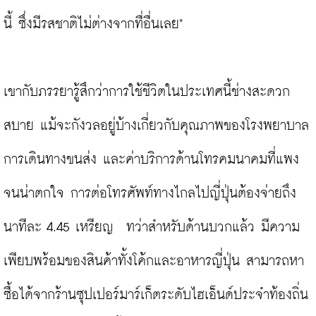
นี้ ซึ่งมีรสชาติไม่ต่างจากทื่อื่นเลย"

เขากับภรรยารู้สึกว่าการใช้ชีวิตในประเทศนี้ช่างสะดวก
สบาย แม้จะกังวลอยู่บ้างเกี่ยวกับคุณภาพของโรงพยาบาล 
การเดินทางขนส่ง และค่าบริการด้านโทรคมนาคมที่แพง
จนน่าตกใจ การต่อโทรศัพท์ทางไกลไปญี่ปุ่นต้องจ่ายถึง
นาทีละ 4.45 เหรียญ  ทว่าสำหรับด้านบวกแล้ว มีความ
เพียบพร้อมของสินค้าทั้งโค้กและอาหารญี่ปุ่น สามารถหา
ซื้อได้จากร้านซุปเปอร์มาร์เก็ตระดับไฮเอ็นด์ประจำท้องถิ่น 