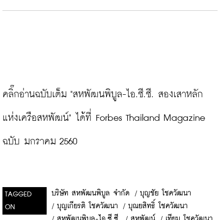
คลิ๊กอ่านฉบับเต็ม "สหพัฒนพิบูล-ไอ.ซี.ซี. สองเสาหลัก
แห่งเครือสหพัฒน์" ได้ที่ Forbes Thailand Magazine 
ฉบับ มกราคม 2560
บริษัท สหพัฒนพิบูล จำกัด
/
บุญชัย โชควัฒนา
TAGGED
/
บุญเกียรติ โชควัฒนา
/
บุณยสิทธิ์ โชควัฒนา
ON
/
สหพัฒนพิบูล-ไอ.ซี.ซี.
/
สหพัฒน์
/
เทียม โชควัฒนา