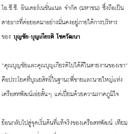
ไอ.ซี.ซี. อินเตอร์เนชั่นแนล จำกัด (มหาชน) ซึ่งถือเป็น
สายธารที่ต่อยอดมาอย่างมั่นคงอยู่ภายใต้การบริหาร
ของ 
บุญชัย-บุญเกียรติ โชควัฒนา
“คุณบุญชัยและคุณบุญเกียรติไปได้ดีในสายงานของเขา” 
คือประโยคที่บุณยสิทธิ์ในฐานะพี่ชายและนายใหญ่แห่ง
เครือสหพัฒน์เอ่ยสั้นๆ แต่เปี่ยมด้วยความภาคภูมิใจ

ย้อนกลับไปสู่จุดเริ่มต้นที่แท้จริงของเครือสหพัฒน์ เทียม