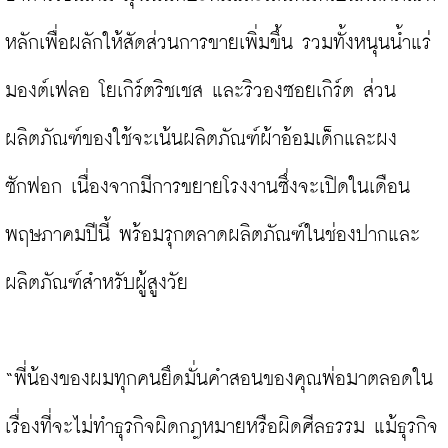
หลักเพื่อผลักให้สัดส่วนการขายเพิ่มขึ้น รวมทั้งหนุนน้ำแร่
มองต์เฟลอ โยเกิร์ตริชเชส และริวองซอยเกิร์ต ส่วน
ผลิตภัณฑ์ของใช้จะเน้นผลิตภัณฑ์ผ้าอ้อมเด็กและผง
ซักฟอก เนื่องจากมีการขยายโรงงานซึ่งจะเปิดในเดือน
พฤษภาคมปีนี้ พร้อมรุกตลาดผลิตภัณฑ์ในช่องปากและ
ผลิตภัณฑ์สำหรับผู้สูงวัย

“พี่น้องของผมทุกคนยึดมั่นคำสอนของคุณพ่อมาตลอดใน
เรื่องที่จะไม่ทำธุรกิจผิดกฎหมายหรือผิดศีลธรรม แม้ธุรกิจ