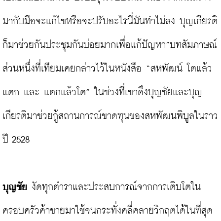
มากับมือจะแก้ไขหรือจะปรับอะไรนี่มันทำไม่ลง บุญเกียรติ
ก็มาช่วยกันประชุมกันบ่อยมากเพื่อแก้ปัญหา”บทสัมภาษณ์
ส่วนหนึ่งที่เทียมเคยกล่าวไว้ในหนังสือ “สหพัฒน์ โตแล้ว
แตก และ แตกแล้วโต” ในช่วงที่เขาดึงบุญชัยและบุญ
เกียรติมาช่วยกู้สถานการณ์ขาดทุนของสหพัฒนพิบูลในราว
ปี 2528

บุญชัย 
งัดทุกตำราและประสบการณ์จากการเติบโตใน
ครอบครัวค้าขายมาใช้จนกระทั่งคลี่คลายวิกฤตได้ในที่สุด 