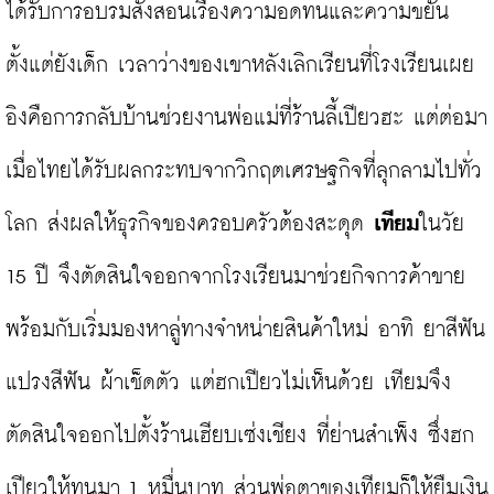
ได้รับการอบรมสั่งสอนเรื่องความอดทนและความขยัน
ตั้งแต่ยังเด็ก เวลาว่างของเขาหลังเลิกเรียนที่โรงเรียนเผย
อิงคือการกลับบ้านช่วยงานพ่อแม่ที่ร้านลี้เปียวฮะ แต่ต่อมา
เมื่อไทยได้รับผลกระทบจากวิกฤตเศรษฐกิจที่ลุกลามไปทั่ว
โลก ส่งผลให้ธุรกิจของครอบครัวต้องสะดุด 
เทียม
ในวัย 
15 ปี จึงตัดสินใจออกจากโรงเรียนมาช่วยกิจการค้าขาย 
พร้อมกับเริ่มมองหาลู่ทางจำหน่ายสินค้าใหม่ อาทิ ยาสีฟัน 
แปรงสีฟัน ผ้าเช็ดตัว แต่ฮกเปียวไม่เห็นด้วย เทียมจึง
ตัดสินใจออกไปตั้งร้านเฮียบเซ่งเชียง ที่ย่านสำเพ็ง ซึ่งฮก
เปียวให้ทุนมา 1 หมื่นบาท ส่วนพ่อตาของเทียมก็ให้ยืมเงิน 