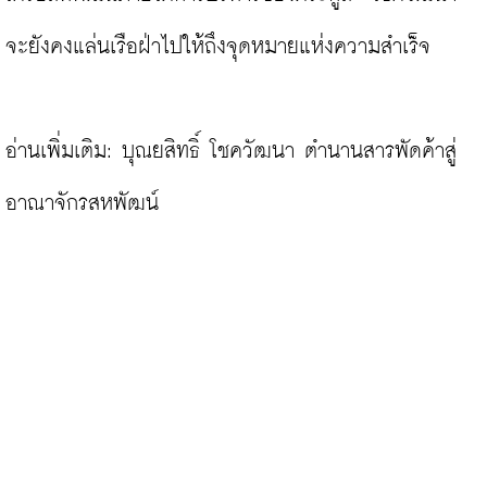
จะยังคงแล่นเรือฝ่าไปให้ถึงจุดหมายแห่งความสำเร็จ

อ่านเพิ่มเติม: บุณยสิทธิ์ โชควัฒนา ตำนานสารพัดค้าสู่
อาณาจักรสหพัฒน์ 