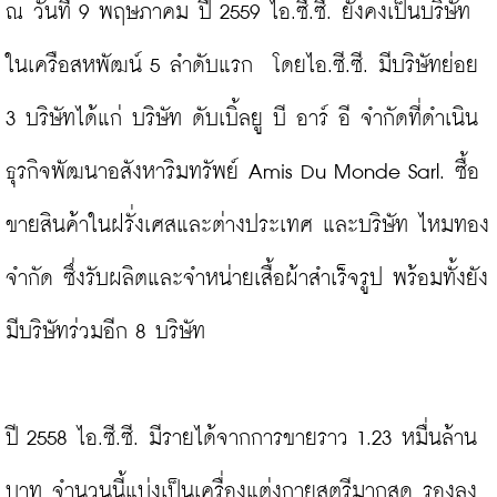
ณ วันที่ 9 พฤษภาคม ปี 2559 ไอ.ซี.ซี. ยังคงเป็นบริษัท
ในเครือสหพัฒน์ 5 ลำดับแรก  โดยไอ.ซี.ซี. มีบริษัทย่อย 
3 บริษัทได้แก่ บริษัท ดับเบิ้ลยู บี อาร์ อี จำกัดที่ดำเนิน
ธุรกิจพัฒนาอสังหาริมทรัพย์ Amis Du Monde Sarl. ซื้อ
ขายสินค้าในฝรั่งเศสและต่างประเทศ และบริษัท ไหมทอง 
จำกัด ซึ่งรับผลิตและจำหน่ายเสื้อผ้าสำเร็จรูป พร้อมทั้งยัง
มีบริษัทร่วมอีก 8 บริษัท

ปี 2558 ไอ.ซี.ซี. มีรายได้จากการขายราว 1.23 หมื่นล้าน
บาท จำนวนนี้แบ่งเป็นเครื่องแต่งกายสตรีมากสุด รองลง