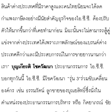
สินค้าต่างประเทศที่มีราคาสูงและคนไทยนิยมจะได้ลด
กำแพงภาษีลงอย่างมีนัยสำคัญธุรกิจของไอ.ซี.ซี. ต้องปรับ
ตัวให้มากขึ้นกว่าที่เคยทำมาก่อน มิฉะนั้นจะไม่สามารถสู้คู่
แข่งจากต่างประเทศได้เพราะภาพลักษณ์ของแบรนด์ต่าง
ประเทศดีกว่าและมีประสบการณ์ในการขายยาวนานกว่า
เรา” 
บุญเกียรติ โชควัฒนา
 ประธานกรรมการ ไอ.ซี.ซี. 
บอกทุกวันนี้ ไอ.ซี.ซี. มีโชควัฒนา “รุ่น 3”ร่วมขับเคลื่อน
องค์กร เช่น ธรรมรัตน์ ลูกชายของบุณยสิทธิ์ซึ่งนั่งใน
ตำแหน่งรองประธานกรรมการบริหาร หรือ กิตยาภรณ์ ชัย