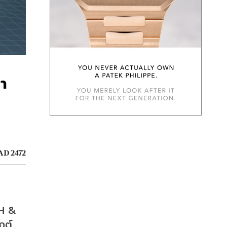
มา
AD 2472
H & 
ต์ 