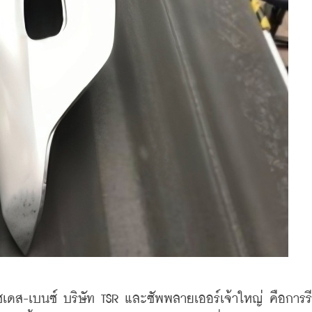
เซเดส-เบนซ์ บริษัท TSR และซัพพลายเออร์เจ้าใหญ่ คือการร