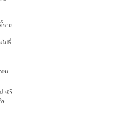
ั้งการ
นไปที่
ตกรรม
 เอจี 
กิจ