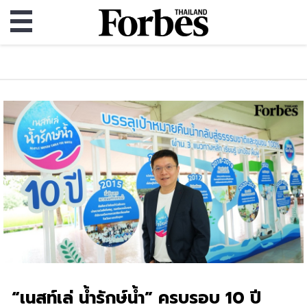
“เนสท์เล่ น้ำรักษ์น้ำ” ครบรอบ 10 ปี