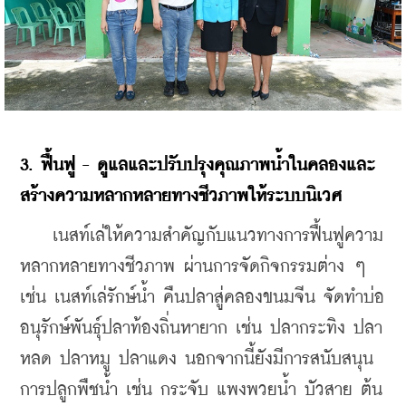
3. ฟื้นฟู - ดูแลและปรับปรุงคุณภาพน้ำในคลองและ
สร้างความหลากหลายทางชีวภาพให้ระบบนิเวศ
    เนสท์เล่ให้ความสำคัญกับแนวทางการฟื้นฟูความ
หลากหลายทางชีวภาพ ผ่านการจัดกิจกรรมต่าง ๆ 
เช่น เนสท์เล่รักษ์น้ำ คืนปลาสู่คลองขนมจีน จัดทำบ่อ
อนุรักษ์พันธุ์ปลาท้องถิ่นหายาก เช่น ปลากระทิง ปลา
หลด ปลาหมู ปลาแดง นอกจากนี้ยังมีการสนับสนุน
การปลูกพืชน้ำ เช่น กระจับ แพงพวยน้ำ บัวสาย ต้น