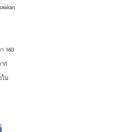
ssian 
า 160 
จาก
ายใน