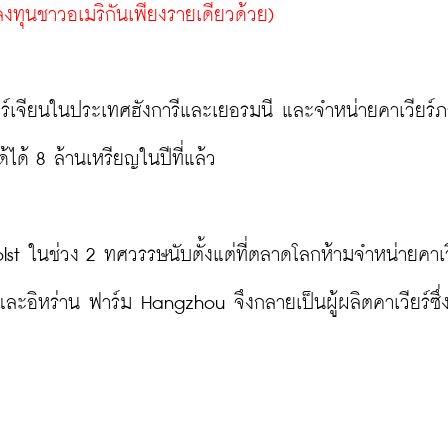
ลงทุนชาวอเมริกันเพียงรายเดียวด้วย)
ร์เจียนในประเทศฮังการีและเยอรมนี และจำหน่ายคาเวียร์ภ
ด้ 8 ล้านเหรียญในปีที่แล้ว

lst ในช่วง 2 ทศวรรษนับตั้งแต่ที่ตลาดโลกห้ามจำหน่ายคาเว
ะอิหร่าน ฟาร์ม Hangzhou จึงกลายเป็นผู้ผลิตคาเวียร์ซึ่งเ