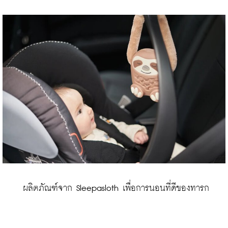
 ผลิตภัณฑ์จาก Sleepasloth เพื่อการนอนที่ดีของทารก