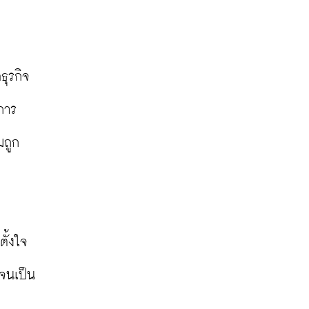
ุรกิจ
การ
มถูก
้งใจ 
จนเป็น