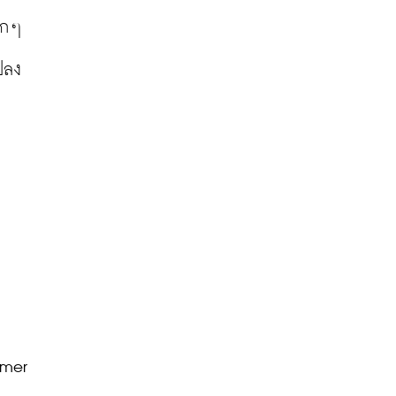
รกๆ 
ปลง
mer 