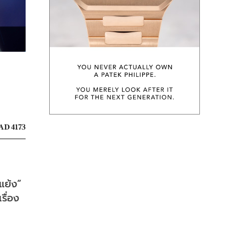
AD 4173
ย้ง” 
รื่อง