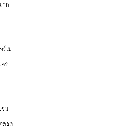
มาก 
อร์เม
ีใคร
ดเจน
าตลอด