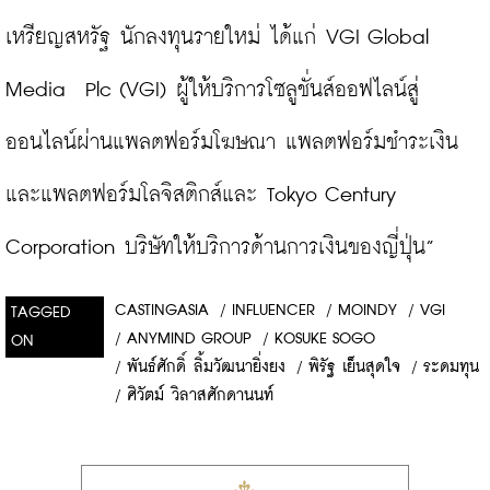
เหรียญสหรัฐ นักลงทุนรายใหม่ ได้แก่ VGI Global 
Media  Plc (VGI) ผู้ให้บริการโซลูชั่นส์ออฟไลน์สู่
ออนไลน์ผ่านแพลตฟอร์มโฆษณา แพลตฟอร์มชำระเงิน 
และแพลตฟอร์มโลจิสติกส์และ Tokyo Century 
Corporation บริษัทให้บริการด้านการเงินของญี่ปุ่น”
CASTINGASIA
/
INFLUENCER
/
MOINDY
/
VGI
TAGGED
/
ANYMIND GROUP
/
KOSUKE SOGO
ON
/
พันธ์ศักดิ์ ลิ้มวัฒนายิ่งยง
/
พิรัฐ เย็นสุดใจ
/
ระดมทุน
/
ศิวัตม์ วิลาสศักดานนท์