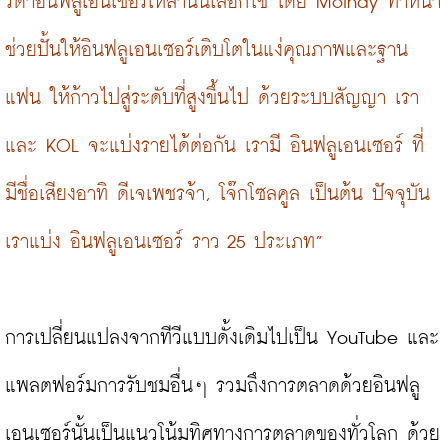
รดาอินฟลูเอนเซอร์เหล่านั้นเลือกใช้ โดย Moindy ทำหน้า
ช่วยปั้นให้อินฟลูเอนเซอร์เติบโตในแง่คุณภาพและฐาน
แฟน ให้ก้าวไปสู่ระดับที่สูงขึ้นไป ด้วยระบบสัญญา เรา
และ KOL จะแบ่งรายได้ต่อกัน เรามี อินฟลูเอนเซอร์ ที่
มีชื่อเสียงอาทิ ดีเจเพชรจ้า, โจ๊กโซลคูล เป็นต้น ปัจจุบัน
เราแบ่ง อินฟลูเอนเซอร์ ราว 25 ประเภท”
การเปลี่ยนแปลงจากทีวีแบบดั้งเดิมไปเป็น YouTube และ
แพลตฟอร์มการรับชมอื่นๆ รวมถึงการตลาดด้วยอินฟลู
เอนเซอร์นั้นเป็นแนวโน้มทิศทางการตลาดของทั่วโลก ด้วย