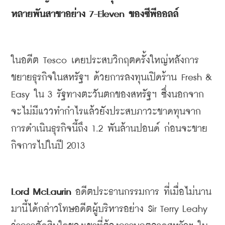
หลายพันสาขาอย่าง
 7-Eleven 
ของซีพีออลล์
ในอดีต
 Tesco 
เคยประสบวิกฤตครั้งใหญ่หลังการ
ขยายธุรกิจในสหรัฐฯ
ด้วยการลงทุนเปิดร้าน
 Fresh & 
Easy 
ใน
 3 
รัฐทางตะวันตกของสหรัฐฯ
ซึ่งนอกจาก
จะไม่มีแววทำกำไรแล้วยังประสบภาวะขาดทุนจาก
การดำเนินธุรกิจนี้ถึง
 1.2 
พันล้านปอนด์
ก่อนจะขาย
กิจการไปในปี
 2013
Lord McLaurin 
อดีตประธานกรรมการ
ที่เมื่อไม่นาน
มานี้ได้กล่าวโทษอดีตผู้บริหารอย่าง
 Sir Terry Leahy 