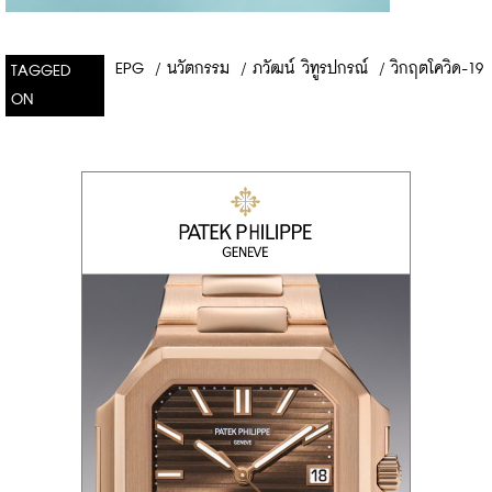
EPG
/
นวัตกรรม
/
ภวัฒน์ วิทูรปกรณ์
/
วิกฤตโควิด-19
TAGGED
ON