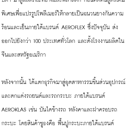
บิดา มาสู่ผลิตภัณฑ์ยางและพลาสติก ก่อนคิดค้นสูตรเคมี
พิเศษเพื่อแปรรูปโพลีเมอร์ให้กลายเป็นฉนวนยางกันความ
ร้อนและเย็นภายใต้แบรนด์ AEROFLEX ซึ่งปัจจุบัน ส่ง
ออกไปยังกว่า 100 ประเทศทั่วโลก และตั้งโรงงานผลิตใน
จีนและสหรัฐอเมริกา

หลังจากนั้น ได้แตกธุรกิจมาสู่อุตสาหกรรมชิ้นส่วนอุปกรณ์
และตกแต่งรถยนต์และรถกระบะ ภายใต้แบรนด์ 
AEROKLAS เช่น บันไดข้างรถ หลังคาและฝาครอบรถ
กระบะ โดยสินค้าชูธงคือ พื้นปูกระบะภายใต้แบรนด์ 