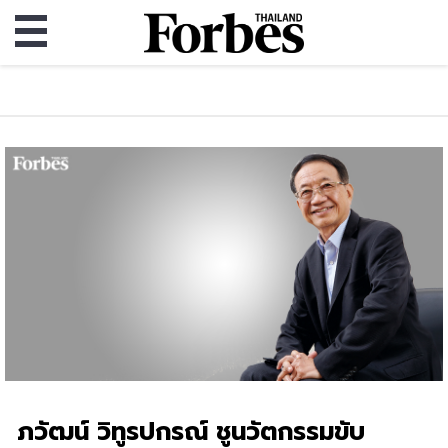
ภวัฒน์ วิทูรปกรณ์ ชูนวัตกรรมขับ