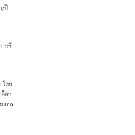
/ปี 
ีการรี
)
 โดย
าล็อก
ตามการ