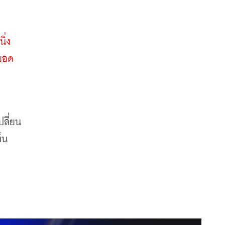
ิ่ง
้ยอด
ปลี่ยน
็น