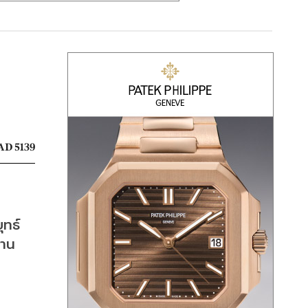
AD 5139
ุทธ์
้าน