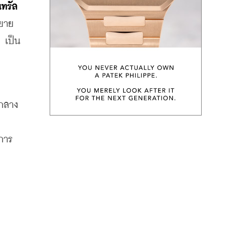
ทรัล 
ขยาย
 เป็น
จกลาง
ิการ