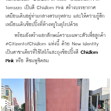
Terrazzo เป็นสี Chidlom Pink สร้างบรรยากาศ
เสมือนเดินอยู่ท่ามกลางสวนกุหลาบ และให้ความรู้สึก
เหมือนเดินช็อปปิ้งที่ห้างหรูในยุโรปด้วย
    พร้อมยังสร้างเอกลักษณ์ความเฉพาะตัวเพื่อลูกค้า 
#CitizentofChidlom แห่งนี้ ด้วย New Identity 
เป็นสาขาเดียวที่ใช้โลโก้และถุงช็อปปิ้งสี 
Chidlom 
Pink
 หรือ สีชมพูชิดลม