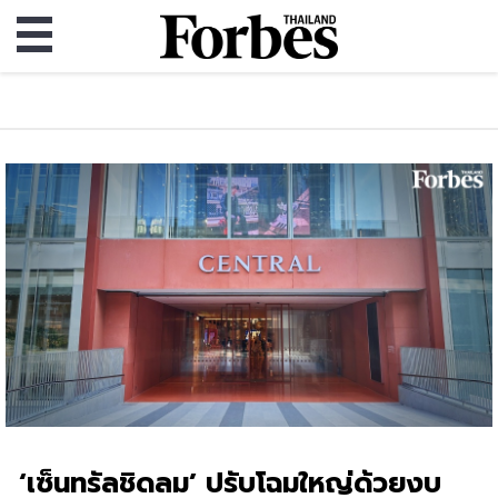
‘เซ็นทรัลชิดลม’ ปรับโฉมใหญ่ด้วยงบ