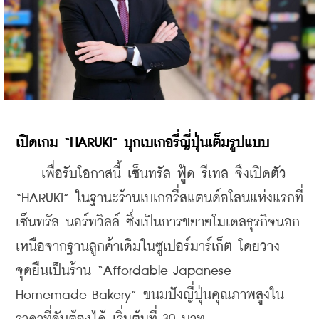
เปิดเกม “HARUKI” บุกเบเกอรี่ญี่ปุ่นเต็มรูปแบบ
    เพื่อรับโอกาสนี้ เซ็นทรัล ฟู้ด รีเทล จึงเปิดตัว 
“HARUKI” ในฐานะร้านเบเกอรี่สแตนด์อโลนแห่งแรกที่
เซ็นทรัล นอร์ทวิลล์ ซึ่งเป็นการขยายโมเดลธุรกิจนอก
เหนือจากฐานลูกค้าเดิมในซูเปอร์มาร์เก็ต โดยวาง
จุดยืนเป็นร้าน “Affordable Japanese 
Homemade Bakery” ขนมปังญี่ปุ่นคุณภาพสูงใน