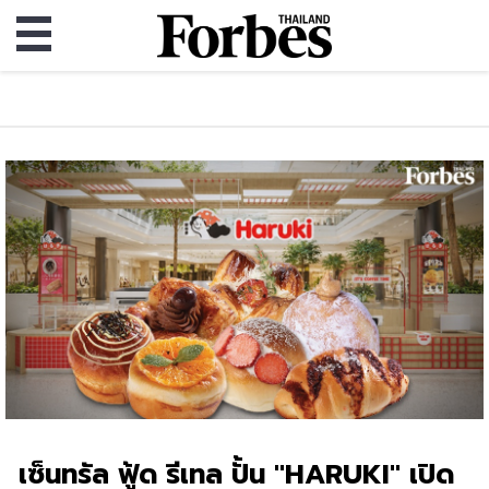
เซ็นทรัล ฟู้ด รีเทล ปั้น "HARUKI" เปิด