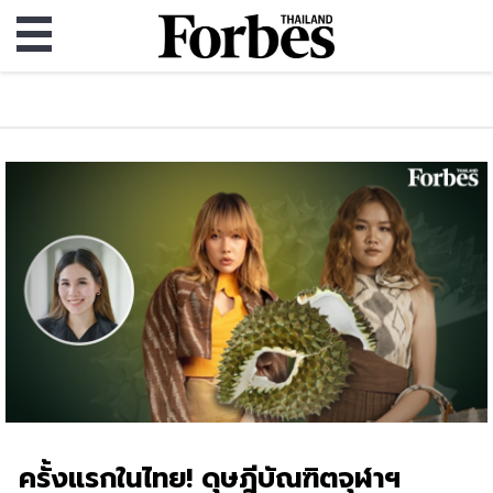
ครั้งแรกในไทย! ดุษฎีบัณฑิตจุฬาฯ