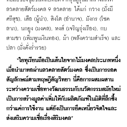
ลวดลายสัตว์มงคล 9 ลวดลาย ได้แก่ กวาง (มั่งมี
ศรีสุข), เสือ (ผู้นำ), สิงโต (อำนาจ), มังกร (โชค
ลาภ), นกยูง (มงคล), หงส์ (เจริญรุ่งเรือง), กบ
สามขา (เพิ่มพูนเงินทอง), ม้า (พลังความสำเร็จ) และ
ปลา (มั่งคั่งร่ำรวย)
“ใยทุเรียนถือเป็นเส้นใยจากไม้มงคลประเภทหนึ่ง 
เมื่อนำมาทอผ่านลวดลายสัตว์มงคล ซึ่งเป็นการถอด
สัญลักษณ์ตามทฤษฎีสัญวิทยา นี่คือการผสมผสาน
ระหว่างความเชื่อทางวัฒนธรรมกับนวัตกรรมสมัยใหม่ 
เป็นการสร้างมูลค่าเพิ่มให้กับผลิตภัณฑ์ในมิติที่ลึกซึ้ง
กว่าแค่การใช้งาน แต่ยังเป็นการยึดเหนี่ยวจิตใจและ
ส่งเสริมความเชื่อเรื่องสิริมงคล”