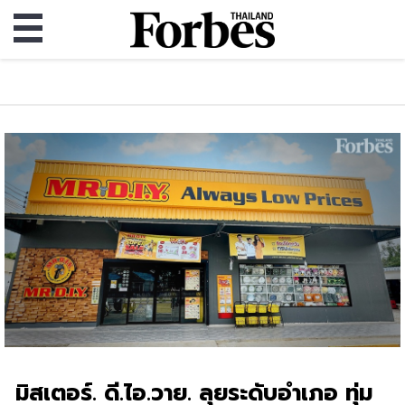
มิสเตอร์. ดี.ไอ.วาย. ลุยระดับอำเภอ ทุ่ม