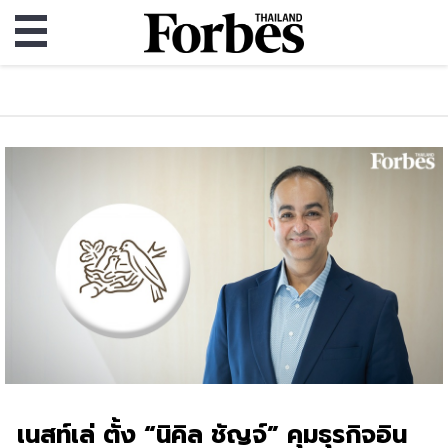
เนสท์เล่ ตั้ง “นิคิล ชัญจ์” คุมธุรกิจอิน