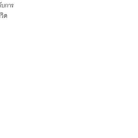
ับการ
วิต