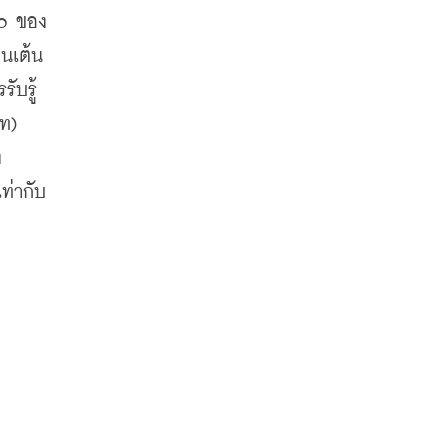
op ของ
นเต้น
ับรู้
ท) 
ง
่ากับ 