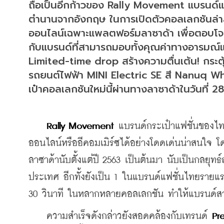
ถือเป็นอีกก้าวของ Rally Movement แบรนด์แฟช
ตำนานจากอังกฤษ ในการเปิดตัวคอลเลกชันล่าสุ
ออนไลน์เฉพาะแพลตฟอร์มลาซาด้า เพื่อตอบโจทย์
กับแบรนด์ที่สามารถมอบทั้งคุณค่าทางอารมณ์แล
Limited-time drop สร้างความตื่นเต้น! กระตุ้นก
รถยนต์ไฟฟ้า MINI Electric SE สี Nanuq White
เป๋าคอลเลกชันใหม่นี้ผ่านทางลาซาด้าในวันที่ 
 Rally Movement
 แบรนด์กระเป๋าแฟชั่นของไทย
ออนไลน์หรืออีคอมเมิร์ซ
ได้อย่างโดดเด่นน่าสนใจ 
ลาซาด้านับตั้งแต่ปี 2563 เป็นต้นมา นับเป็นกลยุทธ์ส
ประเทศ อีกทั้งยังเป็น 1 ในแบรนด์แฟชั่นไทยรายแ
30 วินาที ในหลากหลายคอลเลกชัน ทำให้แบรนด์สา
    ความสำเร็จดังกล่าวยังสอดคล้องกับเทรนด์ 
Pr