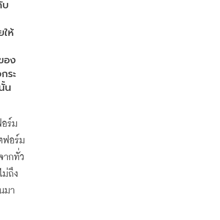
ับ
ยให้
าของ
อกระ
ั้น
อร์ม
ตฟอร์ม
จากทั่ว
่ถึง 
านมา