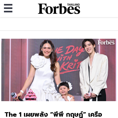
The 1 เผยพลัง “พีพี กฤษฏ์” เครือ