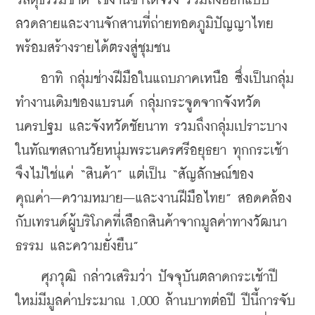
วัสดุธรรมชาติ ใช้งานซ้ำได้จริง รวมถึงออกแบบ
ลวดลายและงานจักสานที่ถ่ายทอดภูมิปัญญาไทย 
พร้อมสร้างรายได้ตรงสู่ชุมชน
    อาทิ กลุ่มช่างฝีมือในแถบภาคเหนือ ซึ่งเป็นกลุ่ม
ทำงานเดิมของแบรนด์ กลุ่มกระจูดจากจังหวัด
นครปฐม และจังหวัดชัยนาท รวมถึงกลุ่มเปราะบาง
ในทัณฑสถานวัยหนุ่มพระนครศรีอยุธยา ทุกกระเช้า
จึงไม่ใช่แค่ “สินค้า” แต่เป็น “สัญลักษณ์ของ
คุณค่า–ความหมาย–และงานฝีมือไทย” สอดคล้อง
กับเทรนด์ผู้บริโภคที่เลือกสินค้าจากมูลค่าทางวัฒนา
ธรรม และความยั่งยืน”
    ศุภวุฒิ กล่าวเสริมว่า ปัจจุบันตลาดกระเช้าปี
ใหม่มีมูลค่าประมาณ 1,000 ล้านบาทต่อปี ปีนี้การจับ