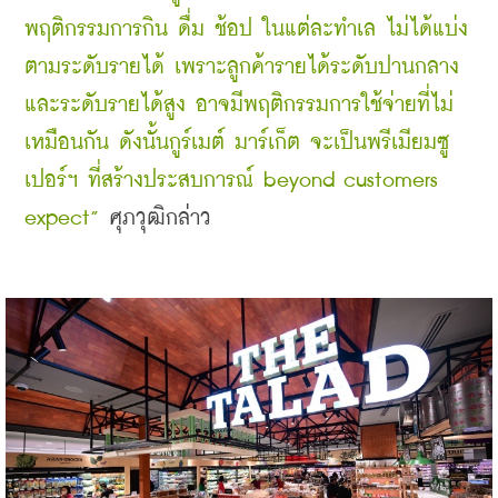
พฤติกรรมการกิน ดื่ม ช้อป ในแต่ละทำเล ไม่ได้แบ่ง
ตามระดับรายได้ เพราะลูกค้ารายได้ระดับปานกลาง
และระดับรายได้สูง อาจมีพฤติกรรมการใช้จ่ายที่ไม่
เหมือนกัน ดังนั้นกูร์เมต์ มาร์เก็ต จะเป็นพรีเมียมซู
เปอร์ฯ ที่สร้างประสบการณ์ beyond customers 
expect”
 ศุภวุฒิกล่าว