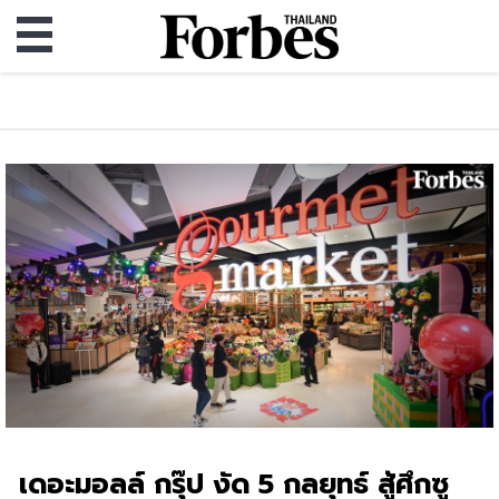
เดอะมอลล์ กรุ๊ป งัด 5 กลยุทธ์ สู้ศึกซู