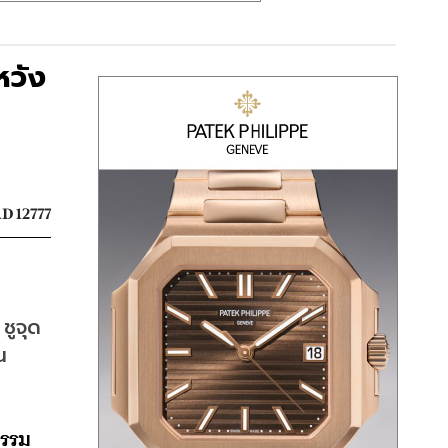
หวัง
D 12777
ชูจุด
น
กรรม