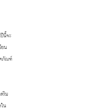
ีนี้จะ
ียน 
ิตภัณฑ์
เสริม
ตใน