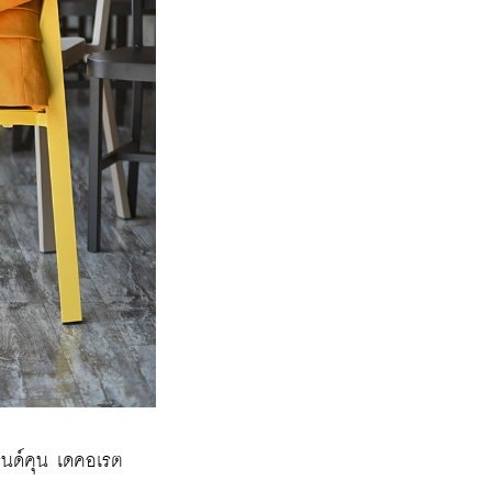
รนด์คุน เดคอเรต