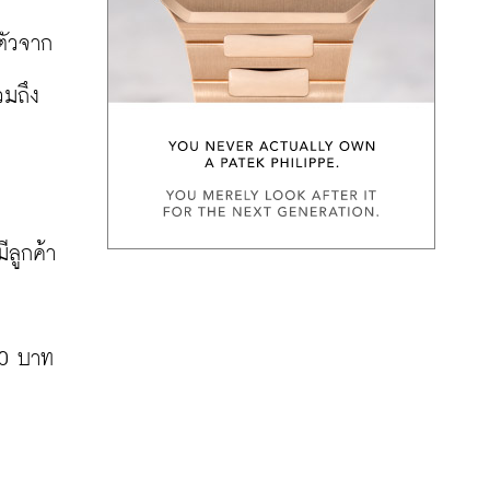
บตัวจาก
วมถึง
ีลูกค้า
00 บาท