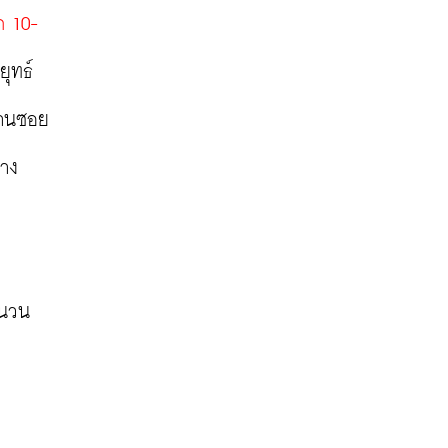
ก 10-
ุทธ์
่านซอย
วาง
ำนวน