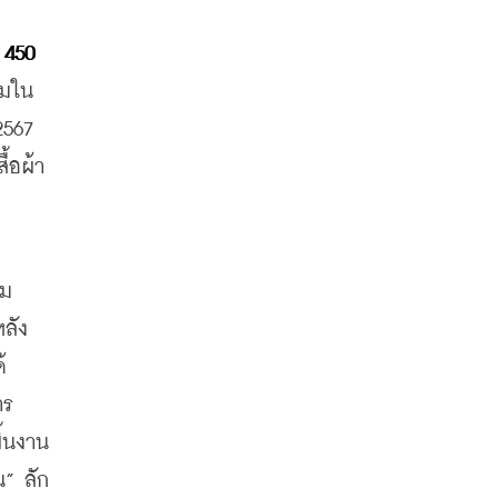
450 
รมใน
567 
้อผ้า 
าม
ลัง
้
าร
้นงาน 
น” ลัก