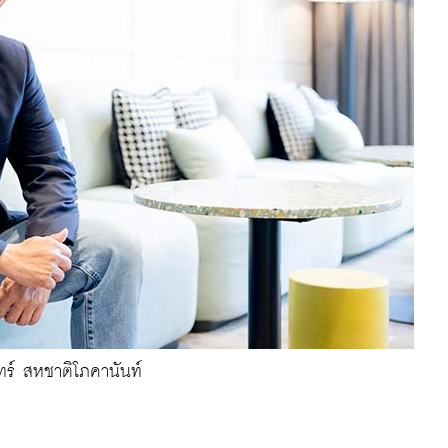
นทร์ สหชาติโภคานันท์