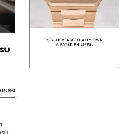
ครบ
D 1890
ก
รม 