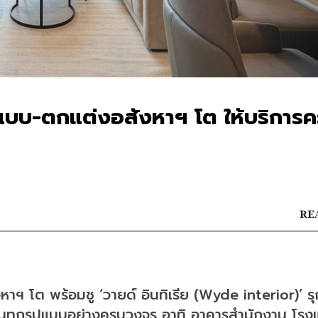
กแบบ-ตกแต่งอสังหาฯ โต ให้บริการ
REA
าฯ โต พร้อมชู ‘วายด์ อินทิเรีย (Wyde interior)’ รุ
ทุกรูปแบบอย่างครบวงจร อาทิ อาคารสำนักงาน โรงแ