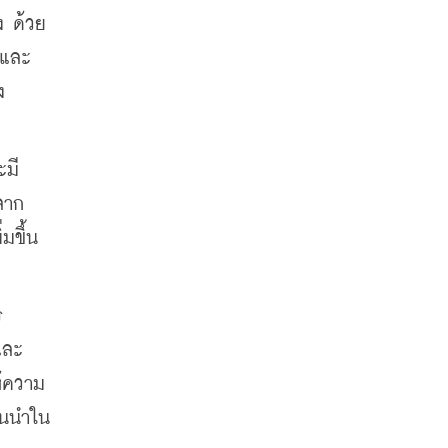
 ด้วย
บและ
ง
ะมี
ลาก
มขึ้น
ร
และ
ห้ความ
้นนำใน