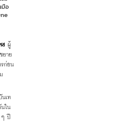
นมือ
ne 
RI
 ผู้
้าขยาย
ารก่อน
่ม
บันเท
กันใน
กๆ ปี